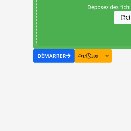
Déposez des fichie
Ch
DÉMARRER
1
/
30
s