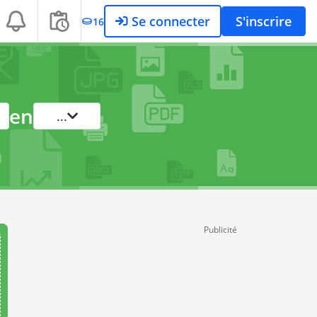
Se connecter
S'inscrire
16
en
...
Publicité