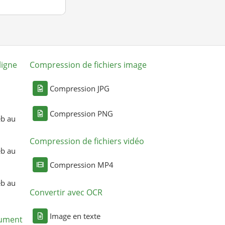
ligne
Compression de fichiers image
Compression JPG
Compression PNG
eb au
Compression de fichiers vidéo
eb au
Compression MP4
eb au
Convertir avec OCR
Image en texte
cument