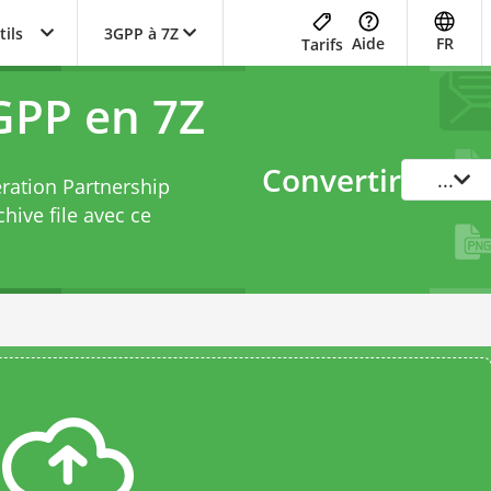
tils
3GPP à 7Z
Aide
FR
Tarifs
GPP en 7Z
Convertir
...
eration Partnership
hive file avec ce