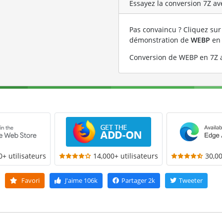
Essayez la conversion 7Z av
Pas convaincu ? Cliquez sur 
démonstration de
WEBP
e
Conversion de WEBP en 7Z a
0+ utilisateurs
14,000+ utilisateurs
30,00
Favori
J'aime
106k
Partager
2k
Tweeter