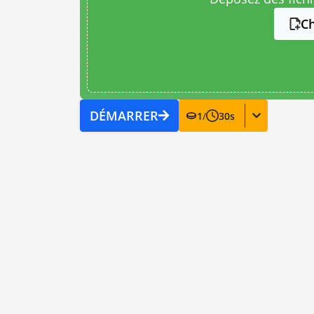
Ch
DÉMARRER
1
/
30
s