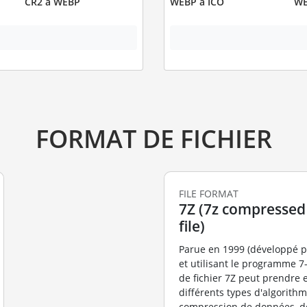
CR2 à WEBP
WEBP à ICO
WE
FORMAT DE FICHIER
FILE FORMAT
7Z (7z compressed
file)
Parue en 1999 (développé pa
et utilisant le programme 7-
de fichier 7Z peut prendre 
différents types d'algorith
compression de données, de