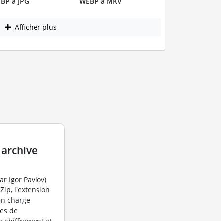
BP à JPG
WEBP à MKV
Afficher plus
 archive
r Igor Pavlov)
Zip, l'extension
en charge
mes de
 chiffrement et