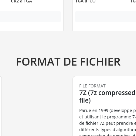
CR2 à TGA
TGA à ICO
TG
FORMAT DE FICHIER
FILE FORMAT
7Z (7z compressed
file)
Parue en 1999 (développé pa
et utilisant le programme 7-
de fichier 7Z peut prendre 
différents types d'algorith
compression de données, de