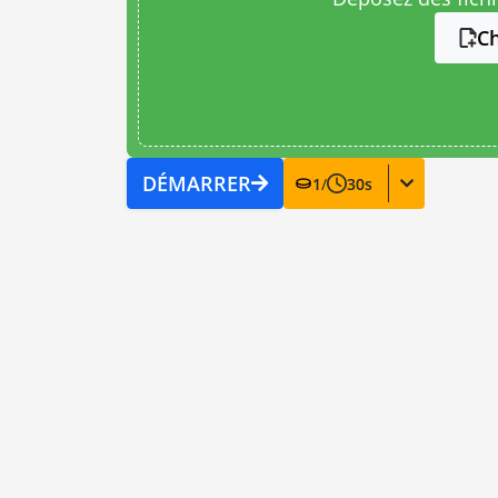
Ch
DÉMARRER
1
/
30
s