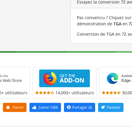
Essayez la conversion 7Z ave
Pas convaincu ? Cliquez sur 
démonstration de
TGA
en
7
Conversion de TGA en 7Z av
0+ utilisateurs
14,000+ utilisateurs
30,00
Favori
J'aime
106k
Partager
2k
Tweeter