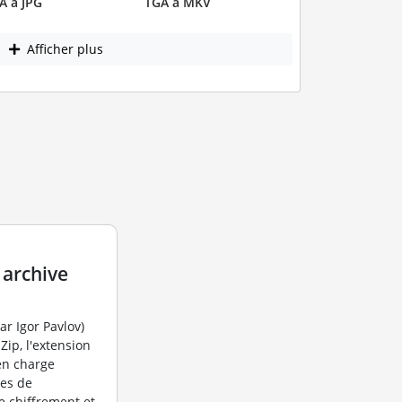
A à JPG
TGA à MKV
Afficher plus
 archive
r Igor Pavlov)
Zip, l'extension
en charge
mes de
 chiffrement et