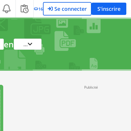
Se connecter
S'inscrire
16
en
...
Publicité