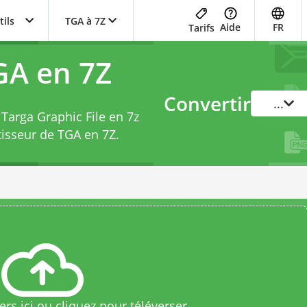
tils
TGA à 7Z
Aide
FR
Tarifs
GA en 7Z
Convertir
...
 Targa Graphic File en 7z
tisseur de TGA en 7Z
.
rs ici ou cliquez pour téléverser