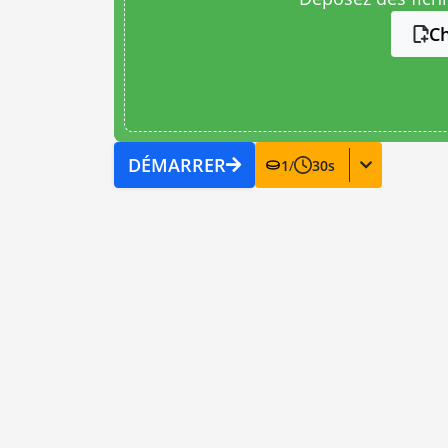
Ch
DÉMARRER
1
/
30
s