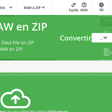
tils
RAW à ZIP
Aide
FR
Tarifs
AW en ZIP
Convertir
...
 Data File en ZIP
RAW en ZIP
.
rs ici ou cliquez pour téléverser