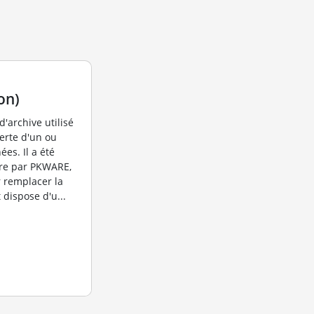
on)
d'archive utilisé
erte d'un ou
es. Il a été
vre par PKWARE,
ur remplacer la
dispose d'u...