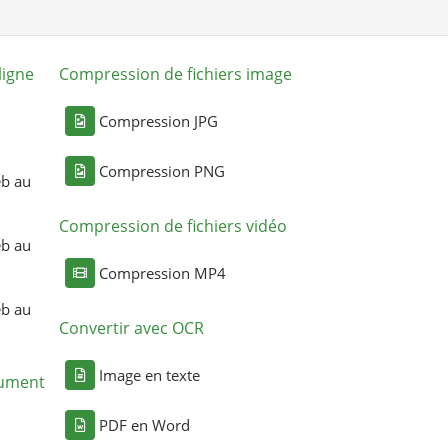
ligne
Compression de fichiers image
Compression JPG
Compression PNG
eb au
Compression de fichiers vidéo
eb au
Compression MP4
eb au
Convertir avec OCR
Image en texte
cument
PDF en Word