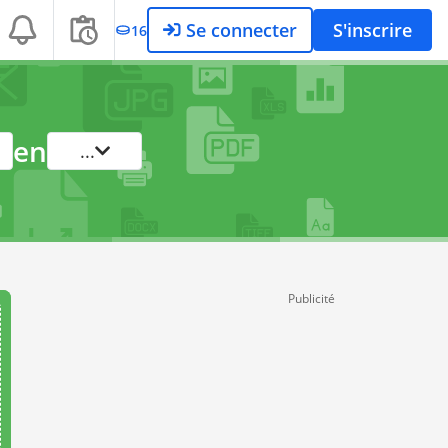
Se connecter
S'inscrire
16
en
...
Publicité