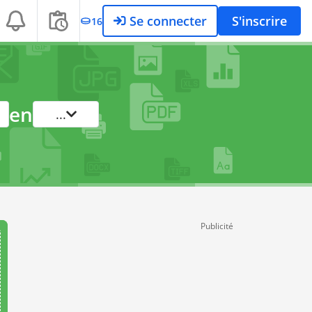
Se connecter
S'inscrire
16
en
...
Publicité