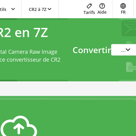
tils
CR2 à 7Z
Aide
FR
Tarifs
R2 en 7Z
Convertir
...
gital Camera Raw Image
 ce
convertisseur de CR2