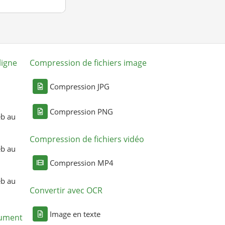
ligne
Compression de fichiers image
Compression JPG
Compression PNG
eb au
Compression de fichiers vidéo
eb au
Compression MP4
eb au
Convertir avec OCR
Image en texte
cument