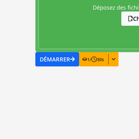
Déposez des fichie
Ch
DÉMARRER
1
/
30
s